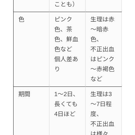
ことも）
色
ピンク
生理は赤
色、茶
～暗赤
色、鮮血
色、
色など
不正出血
個人差あ
はピンク
り
～赤褐色
など
期間
1～2日、
生理は3
長くても
～7日程
4日ほど
度、
不正出血
は様々