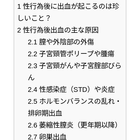
1
性行為後に出血が起こるのは珍
しいこと？
2
性行為後出血の主な原因
2.1
膣や外陰部の外傷
2.2
子宮頸管ポリープや腫瘍
2.3
子宮頸がんや子宮腟部びら
ん
2.4
性感染症（STD）や炎症
2.5
ホルモンバランスの乱れ・
排卵期出血
2.6
萎縮性膣炎（更年期以降）
2.7
卵巣出血