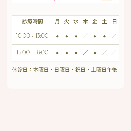
診療時間
月
火
水
木
金
土
日
10:00 - 13:00
●
●
●
／
●
●
／
15:00 - 18:00
●
●
●
／
●
／
／
休診日：木曜日・日曜日・祝日・土曜日午後